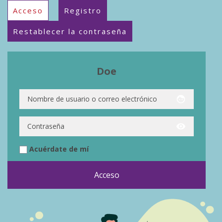
Acceso
Registro
Restablecer la contraseña
Doe
face
visibility
Acuérdate de mí